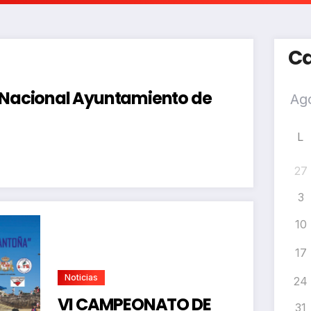
Ca
a Nacional Ayuntamiento de
L
27
3
10
17
Noticias
24
VI CAMPEONATO DE
31