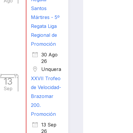
Ago
Santos
Mártires - 5º
Regata Liga
Regional de
Promoción
30 Ago
26
Unquera
XXVII Trofeo
13
de Velocidad-
Sep
Brazomar
200.
Promoción
13 Sep
26