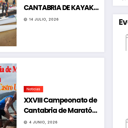
CANTABRIA DE KAYAK
DE MAR
Ev
14 JULIO, 2026
Noticias
XXVIII Campeonato de
Cantabria de Maratón-
Regata de Promoción
4 JUNIO, 2026