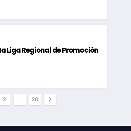
ata Liga Regional de Promoción
inación
2
…
20
radas