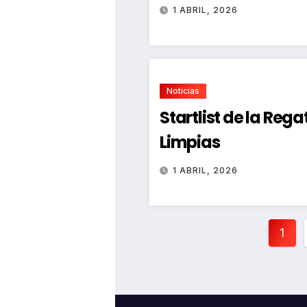
1 ABRIL, 2026
Noticias
Startlist de la Reg
Limpias
1 ABRIL, 2026
Pag
1
de
ent