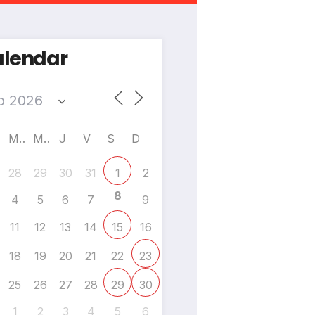
lendar
M
M
J
V
S
D
28
29
30
31
2
1
8
4
5
6
7
9
11
12
13
14
16
15
18
19
20
21
22
23
25
26
27
28
29
30
1
2
3
4
5
6