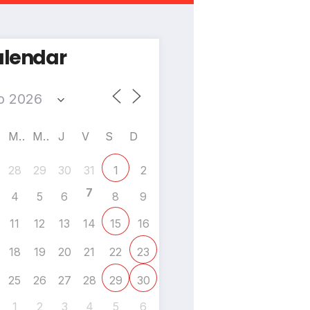
lendar
M
M
J
V
S
D
28
29
30
31
2
1
7
4
5
6
8
9
11
12
13
14
16
15
18
19
20
21
22
23
25
26
27
28
29
30
1
2
3
4
5
6