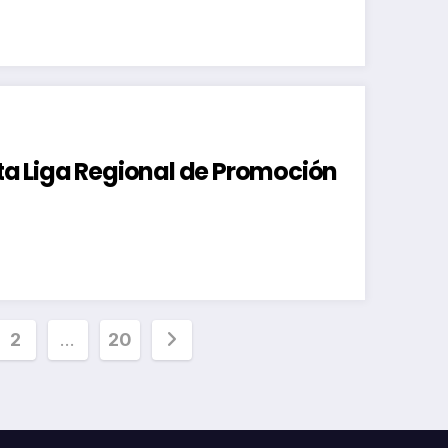
ata Liga Regional de Promoción
inación
2
…
20
radas