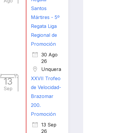
Ago
Santos
Mártires - 5º
Regata Liga
Regional de
Promoción
30 Ago
26
Unquera
XXVII Trofeo
13
de Velocidad-
Sep
Brazomar
200.
Promoción
13 Sep
26