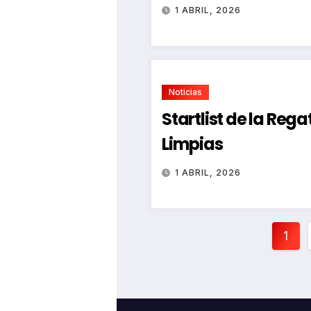
1 ABRIL, 2026
Noticias
Startlist de la Reg
Limpias
1 ABRIL, 2026
Pag
1
de
ent