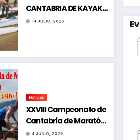
CANTABRIA DE KAYAK
DE MAR
Ev
14 JULIO, 2026
Noticias
XXVIII Campeonato de
Cantabria de Maratón-
Regata de Promoción
4 JUNIO, 2026