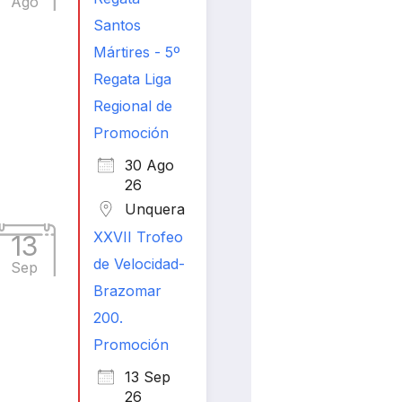
Ago
Santos
Mártires - 5º
Regata Liga
Regional de
Promoción
30 Ago
26
Unquera
XXVII Trofeo
13
de Velocidad-
Sep
Brazomar
200.
Promoción
13 Sep
26