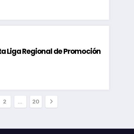
ata Liga Regional de Promoción
inación
2
…
20
radas