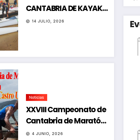
CANTABRIA DE KAYAK
DE MAR
Ev
14 JULIO, 2026
Noticias
XXVIII Campeonato de
Cantabria de Maratón-
Regata de Promoción
4 JUNIO, 2026