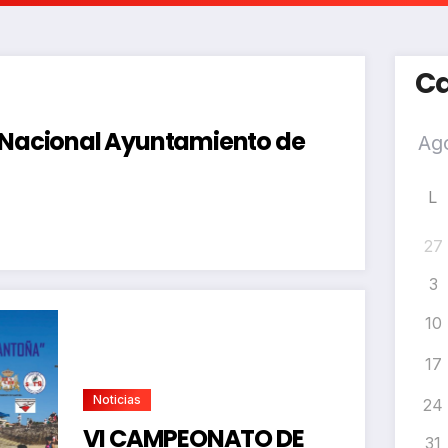
Ca
a Nacional Ayuntamiento de
L
27
3
10
17
Noticias
24
VI CAMPEONATO DE
31