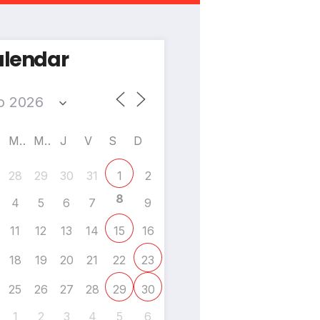
lendar
M
M
J
V
S
D
28
29
30
31
2
1
8
4
5
6
7
9
11
12
13
14
16
15
18
19
20
21
22
23
25
26
27
28
29
30
1
2
3
4
5
6