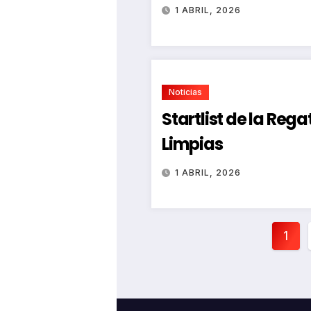
1 ABRIL, 2026
Noticias
Startlist de la Reg
Limpias
1 ABRIL, 2026
Pag
1
de
ent