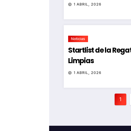
1 ABRIL, 2026
Noticias
Startlist de la Reg
Limpias
1 ABRIL, 2026
Pag
1
de
ent