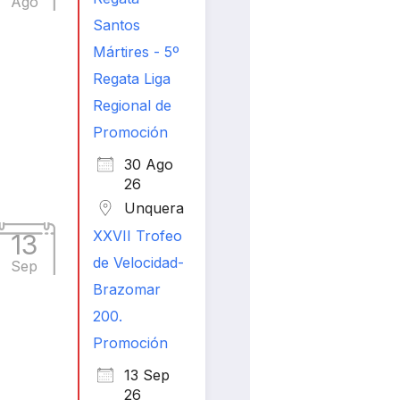
Ago
Santos
Mártires - 5º
Regata Liga
Regional de
Promoción
30 Ago
26
Unquera
XXVII Trofeo
13
de Velocidad-
Sep
Brazomar
200.
Promoción
13 Sep
26