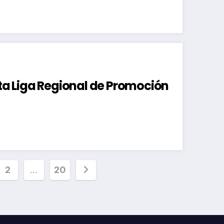
ata Liga Regional de Promoción
inación
2
…
20
radas