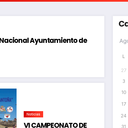
Ca
a Nacional Ayuntamiento de
L
27
3
10
17
Noticias
24
VI CAMPEONATO DE
31