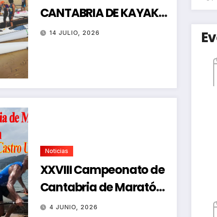
CANTABRIA DE KAYAK
DE MAR
Ev
14 JULIO, 2026
Noticias
XXVIII Campeonato de
Cantabria de Maratón-
Regata de Promoción
4 JUNIO, 2026