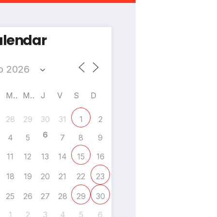
lendar
M
M
J
V
S
D
28
29
30
31
2
1
6
4
5
7
8
9
11
12
13
14
16
15
18
19
20
21
22
23
25
26
27
28
29
30
1
2
3
4
5
6