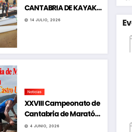
CANTABRIA DE KAYAK
DE MAR
Ev
14 JULIO, 2026
Noticias
XXVIII Campeonato de
Cantabria de Maratón-
Regata de Promoción
4 JUNIO, 2026