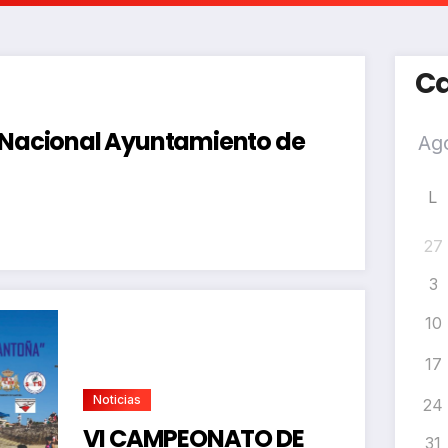
Ca
a Nacional Ayuntamiento de
L
27
3
10
17
Noticias
24
VI CAMPEONATO DE
31