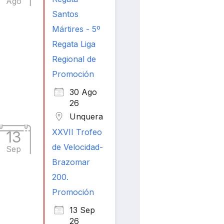
Ago
Santos
Mártires - 5º
Regata Liga
Regional de
Promoción
30 Ago
26
Unquera
XXVII Trofeo
13
de Velocidad-
Sep
Brazomar
200.
Promoción
13 Sep
26