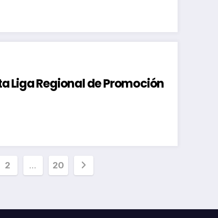
ata Liga Regional de Promoción
inación
2
…
20
radas