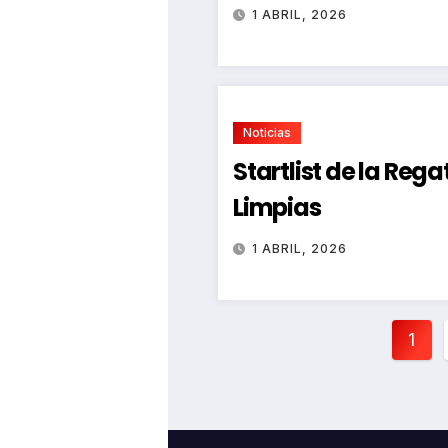
1 ABRIL, 2026
Noticias
Startlist de la Reg
Limpias
1 ABRIL, 2026
Pag
1
de
ent