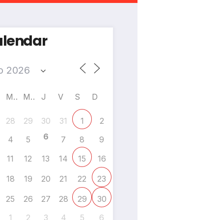
lendar
M
M
J
V
S
D
28
29
30
31
2
1
6
4
5
7
8
9
11
12
13
14
16
15
18
19
20
21
22
23
25
26
27
28
29
30
1
2
3
4
5
6