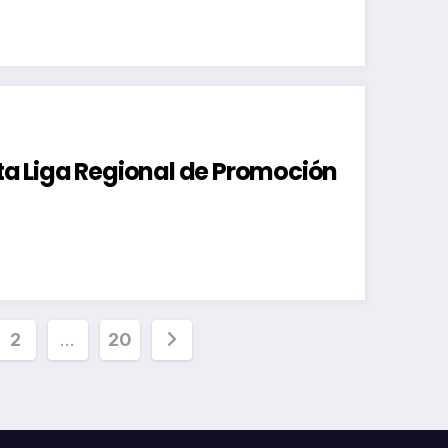
ata Liga Regional de Promoción
inación
2
…
20
radas