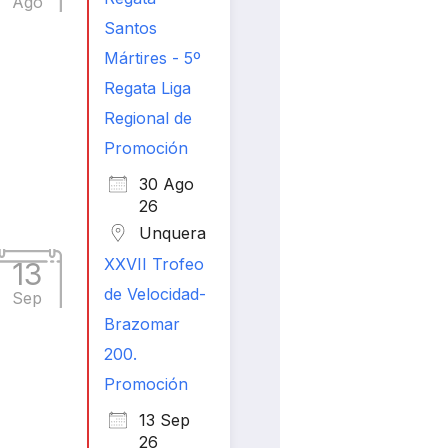
Ago
Santos
Mártires - 5º
Regata Liga
Regional de
Promoción
30 Ago
26
Unquera
XXVII Trofeo
13
de Velocidad-
Sep
Brazomar
200.
Promoción
13 Sep
26