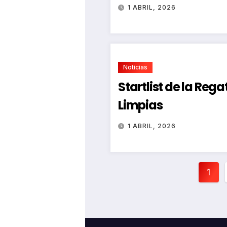
1 ABRIL, 2026
Noticias
Startlist de la Reg
Limpias
1 ABRIL, 2026
Pag
1
de
ent