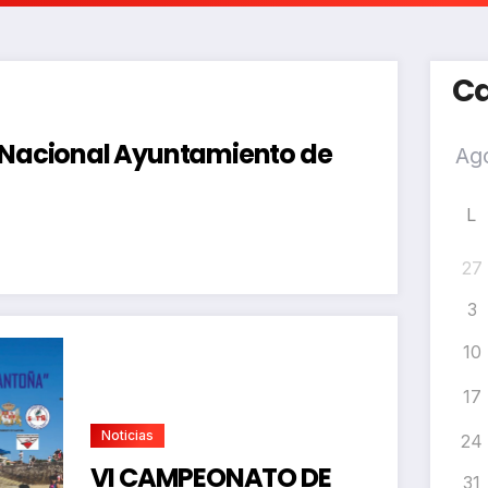
Ca
a Nacional Ayuntamiento de
L
27
3
10
17
Noticias
24
VI CAMPEONATO DE
31