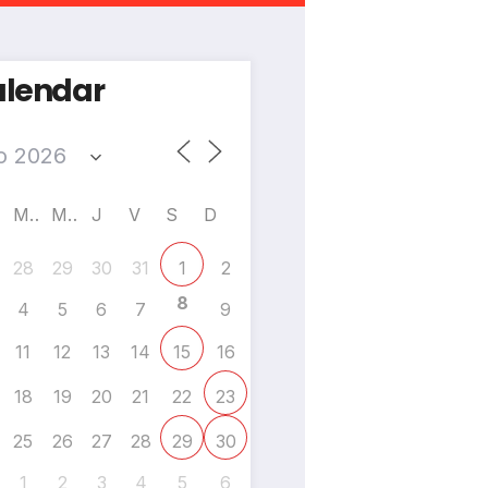
lendar
M
M
J
V
S
D
28
29
30
31
2
1
8
4
5
6
7
9
11
12
13
14
16
15
18
19
20
21
22
23
25
26
27
28
29
30
1
2
3
4
5
6