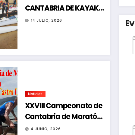
CANTABRIA DE KAYAK
DE MAR
Ev
14 JULIO, 2026
Noticias
XXVIII Campeonato de
Cantabria de Maratón-
Regata de Promoción
4 JUNIO, 2026