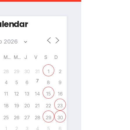
lendar
M
M
J
V
S
D
28
29
30
31
2
1
7
4
5
6
8
9
11
12
13
14
16
15
18
19
20
21
22
23
25
26
27
28
29
30
1
2
3
4
5
6