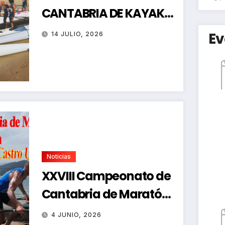
CANTABRIA DE KAYAK
DE MAR
Ev
14 JULIO, 2026
Noticias
XXVIII Campeonato de
Cantabria de Maratón-
Regata de Promoción
4 JUNIO, 2026