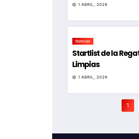
1 ABRIL, 2026
Noticias
Startlist de la Reg
Limpias
1 ABRIL, 2026
Pag
1
de
ent