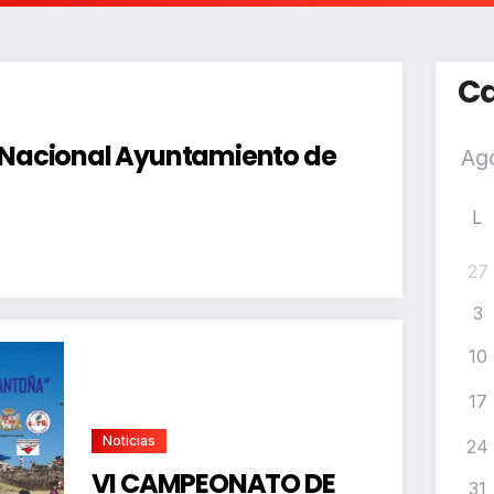
Ca
a Nacional Ayuntamiento de
L
27
3
10
17
Noticias
24
VI CAMPEONATO DE
31