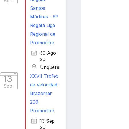
Ago
Santos
Mártires - 5º
Regata Liga
Regional de
Promoción
30 Ago
26
Unquera
XXVII Trofeo
13
de Velocidad-
Sep
Brazomar
200.
Promoción
13 Sep
26