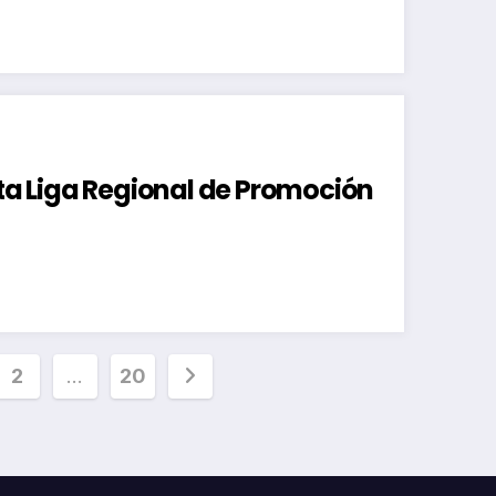
ata Liga Regional de Promoción
inación
2
…
20
radas