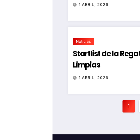
1 ABRIL, 2026
Noticias
Startlist de la Reg
Limpias
1 ABRIL, 2026
Pag
1
de
ent