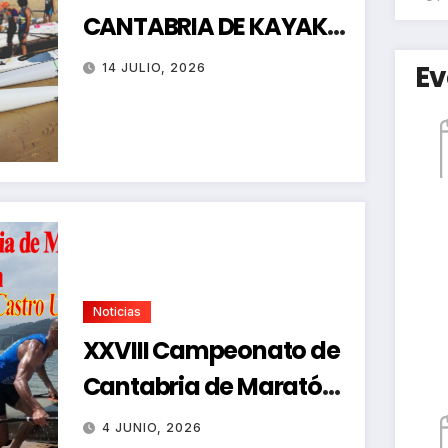
CANTABRIA DE KAYAK
DE MAR
Ev
14 JULIO, 2026
Noticias
XXVIII Campeonato de
Cantabria de Maratón-
Regata de Promoción
4 JUNIO, 2026