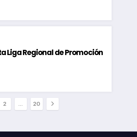
ata Liga Regional de Promoción
inación
2
…
20
radas