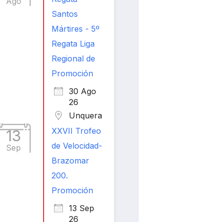
Ago
Santos
Mártires - 5º
Regata Liga
Regional de
Promoción
30 Ago
26
Unquera
XXVII Trofeo
13
de Velocidad-
Sep
Brazomar
200.
Promoción
13 Sep
26