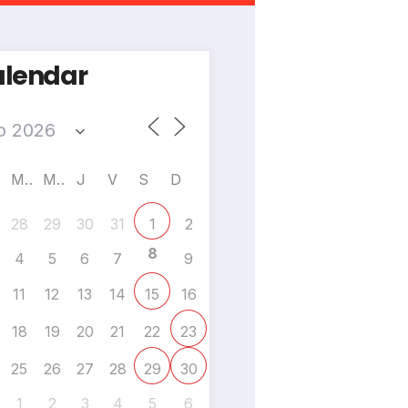
lendar
M
M
J
V
S
D
28
29
30
31
2
1
8
4
5
6
7
9
11
12
13
14
16
15
18
19
20
21
22
23
25
26
27
28
29
30
1
2
3
4
5
6