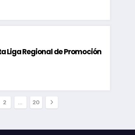
ata Liga Regional de Promoción
inación
2
…
20
radas