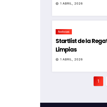
1 ABRIL, 2026
Noticias
Startlist de la Reg
Limpias
1 ABRIL, 2026
Pag
1
de
ent