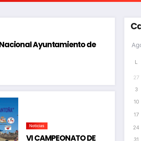
Ca
a Nacional Ayuntamiento de
L
27
3
10
17
Noticias
24
VI CAMPEONATO DE
31