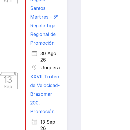
Ago
Santos
Mártires - 5º
Regata Liga
Regional de
Promoción
30 Ago
26
Unquera
XXVII Trofeo
13
de Velocidad-
Sep
Brazomar
200.
Promoción
13 Sep
26