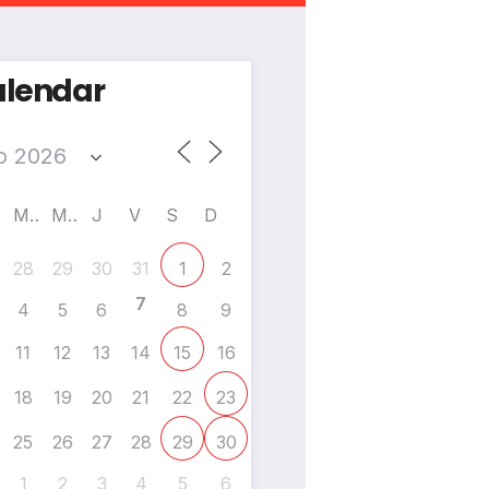
lendar
M
M
J
V
S
D
28
29
30
31
2
1
7
4
5
6
8
9
11
12
13
14
16
15
18
19
20
21
22
23
25
26
27
28
29
30
1
2
3
4
5
6