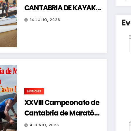
CANTABRIA DE KAYAK
DE MAR
Ev
14 JULIO, 2026
Noticias
XXVIII Campeonato de
Cantabria de Maratón-
Regata de Promoción
4 JUNIO, 2026